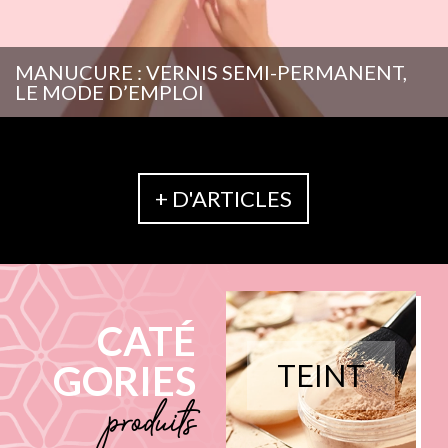
MANUCURE : VERNIS SEMI-PERMANENT,
LE MODE D’EMPLOI
+ D'ARTICLES
CATÉ
GORIES
TEINT
produits