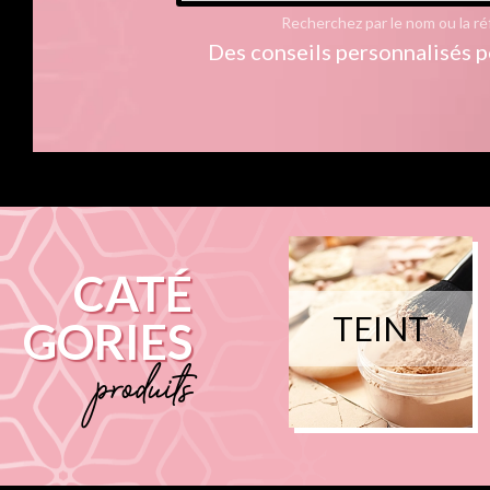
Recherchez par le nom ou la ré
Des conseils personnalisés p
CATÉ
TEINT
GORIES
produits