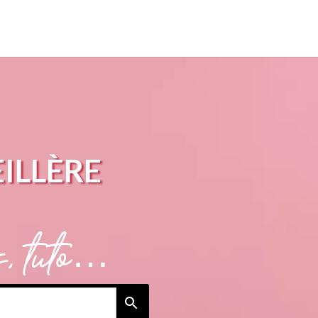
ILLÈRE
es, tuto…