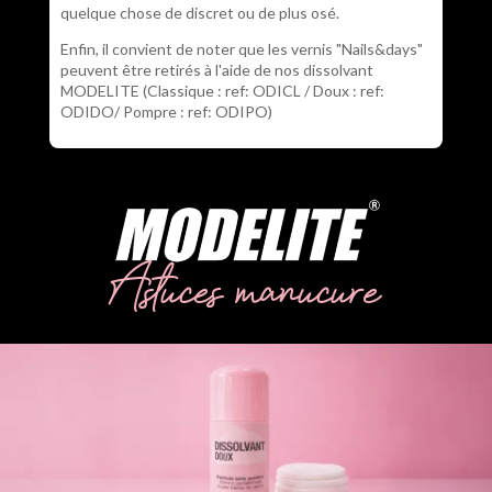
quelque chose de discret ou de plus osé.
Enfin, il convient de noter que les vernis "Nails&days"
peuvent être retirés à l'aide de nos dissolvant
MODELITE (Classique : ref: ODICL / Doux : ref:
ODIDO/ Pompre : ref: ODIPO)
Astuces manucure