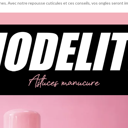
ines. Avec notre repousse cuticules et ces conseils, vos ongles seront
Astuces manucure