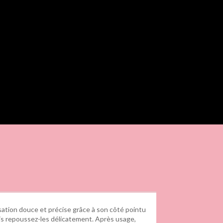
lisation douce et précise grâce à son côté pointu
 puis repoussez-les délicatement. Après usage,