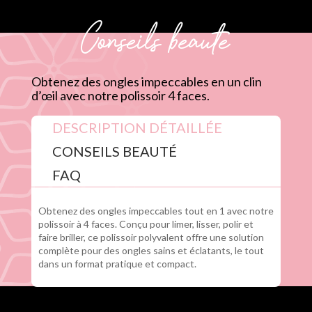
Conseils beauté
Obtenez des ongles impeccables en un clin
d’œil avec notre polissoir 4 faces.
DESCRIPTION DÉTAILLÉE
CONSEILS BEAUTÉ
FAQ
Obtenez des ongles impeccables tout en 1 avec notre
polissoir à 4 faces. Conçu pour limer, lisser, polir et
faire briller, ce polissoir polyvalent offre une solution
complète pour des ongles sains et éclatants, le tout
dans un format pratique et compact.