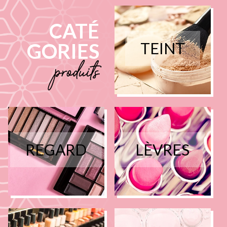
CATÉ
GORIES
TEINT
produits
REGARD
LÈVRES