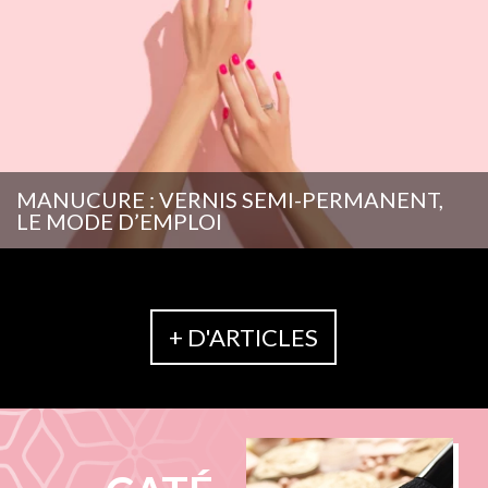
MANUCURE : VERNIS SEMI-PERMANENT,
LE MODE D’EMPLOI
+ D'ARTICLES