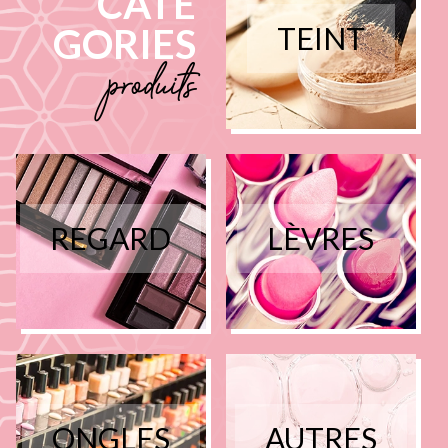
CATÉ
GORIES
TEINT
produits
REGARD
LÈVRES
ONGLES
AUTRES