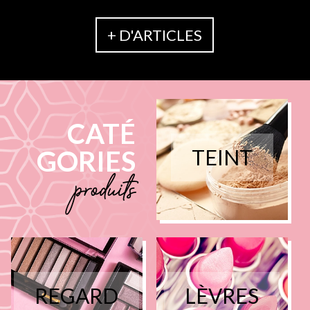
+ D'ARTICLES
CATÉ
GORIES
TEINT
produits
REGARD
LÈVRES