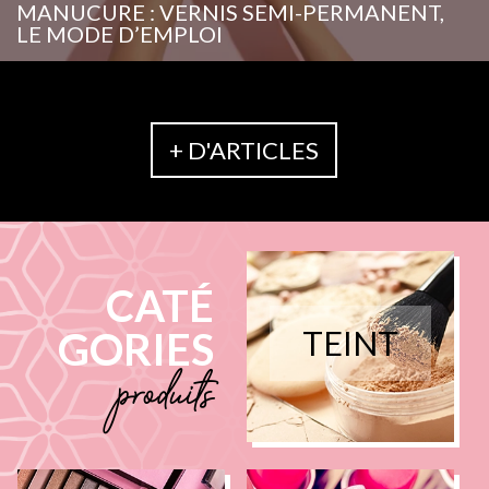
MANUCURE : VERNIS SEMI-PERMANENT,
LE MODE D’EMPLOI
+ D'ARTICLES
CATÉ
GORIES
TEINT
produits