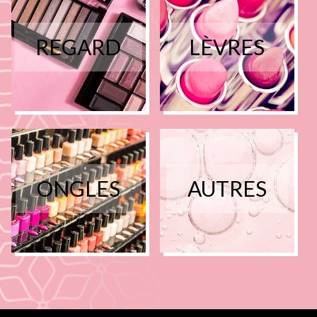
REGARD
LÈVRES
ONGLES
AUTRES