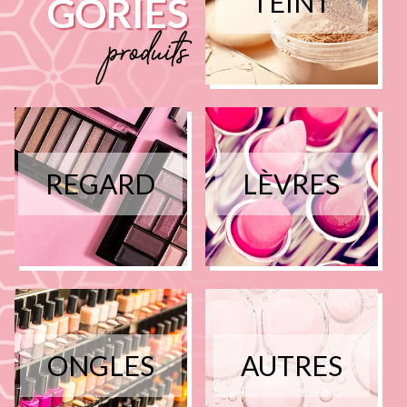
TEINT
GORIES
produits
REGARD
LÈVRES
ONGLES
AUTRES