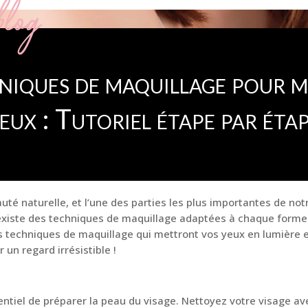
log
hniques de maquillage pour m
eux : Tutoriel étape par éta
uté naturelle, et l’une des parties les plus importantes de no
l existe des techniques de maquillage adaptées à chaque forme 
es techniques de maquillage qui mettront vos yeux en lumière 
un regard irrésistible !
sentiel de préparer la peau du visage. Nettoyez votre visage a