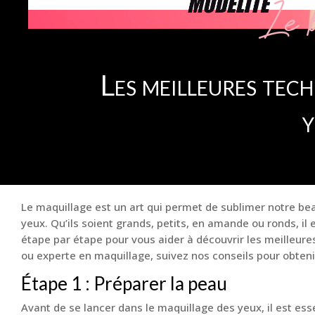
Le b
Les meilleures tec
y
Le maquillage est un art qui permet de sublimer notre bea
yeux. Qu’ils soient grands, petits, en amande ou ronds, i
étape par étape pour vous aider à découvrir les meilleur
ou experte en maquillage, suivez nos conseils pour obtenir 
Étape 1 : Préparer la peau
Avant de se lancer dans le maquillage des yeux, il est es