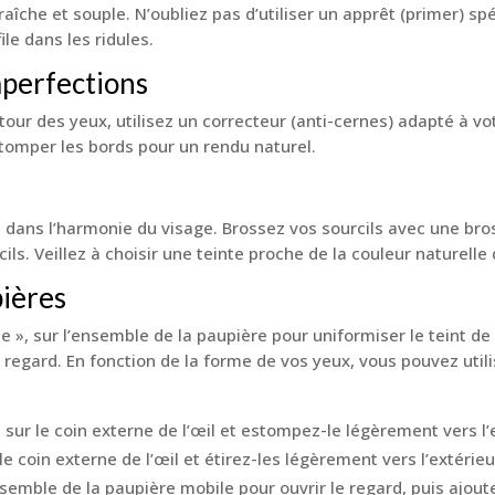
îche et souple. N’oubliez pas d’utiliser un apprêt (primer) sp
ile dans les ridules.
imperfections
tour des yeux, utilisez un correcteur (anti-cernes) adapté à vo
stomper les bords pour un rendu naturel.
el dans l’harmonie du visage. Brossez vos sourcils avec une br
ils. Veillez à choisir une teinte proche de la couleur naturelle
pières
 », sur l’ensemble de la paupière pour uniformiser le teint de
regard. En fonction de la forme de vos yeux, vous pouvez utili
ur le coin externe de l’œil et estompez-le légèrement vers l’e
le coin externe de l’œil et étirez-les légèrement vers l’extérie
nsemble de la paupière mobile pour ouvrir le regard, puis ajout