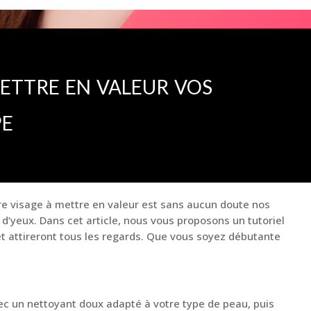
ettre en valeur vos
pe
tre visage à mettre en valeur est sans aucun doute nos
d’yeux. Dans cet article, nous vous proposons un tutoriel
et attireront tous les regards. Que vous soyez débutante
vec un nettoyant doux adapté à votre type de peau, puis