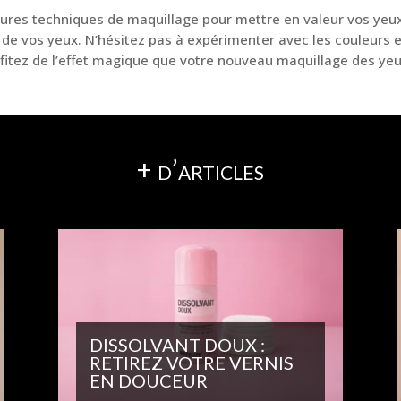
eures techniques de maquillage pour mettre en valeur vos yeu
e de vos yeux. N’hésitez pas à expérimenter avec les couleurs 
rofitez de l’effet magique que votre nouveau maquillage des yeu
+ d’articles
DISSOLVANT DOUX :
RETIREZ VOTRE VERNIS
EN DOUCEUR