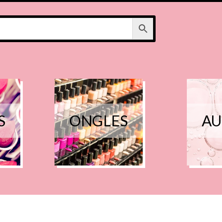
S
ONGLES
AU