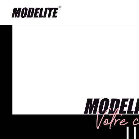
Votre c
I