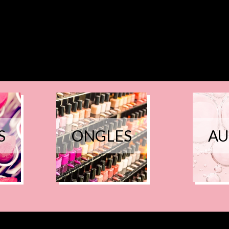
S
ONGLES
AU